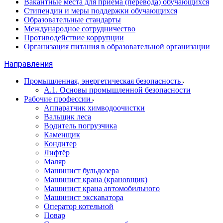
Вакантные места для приема (перевода) обучающихся
Стипендии и меры поддержки обучающихся
Образовательные стандарты
Международное сотрудничество
Противодействие коррупции
Организация питания в образовательной организации
Направления
Промышленная, энергетическая безопасность
А.1. Основы промышленной безопасности
Рабочие профессии
Аппаратчик химводоочистки
Вальщик леса
Водитель погрузчика
Каменщик
Кондитер
Лифтёр
Маляр
Машинист бульдозера
Машинист крана (крановщик)
Машинист крана автомобильного
Машинист экскаватора
Оператор котельной
Повар