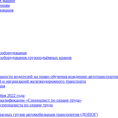
ых машин
ениям
дования
ооборудования
ооборудования грузоподъёмных кранов
ьности водителей на право обучения вождению автотранспортн
 и организаций железнодорожного транспорта
ния
бря 2022 года
квалификации «Специалист по охране труда»
специалиста по охране труда
опасных грузов автомобильным транспортом (ДОПОГ)