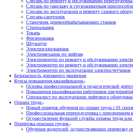
Слесарь по ремонту и обслуживанию перегрузочн
Слесарь по такелажу и грузозахватным приспособл
Слесарь по эксплуатации и ремонту газового обору
Слесарь-сантехник
Станочник деревообрабатывающих станков
Стропальщик
Токарь
Фрезеровщик
Штукатур
Электрогазосварщик
Электромеханик по лифтам
Электромонтер по ремонту и обслуживанию электр
Электромонтер по ремонту и обслуживанию электр
Электромонтер по эксплуатации электросчетчиков
Безопасность дорожного движения
Курсы повышения квалификации
Основы профессиональной и педагогической деятел
Повышения квалификации работников предприятий
Специалист по эксплуатации лифтового оборудова
Охрана труда
Новый порядок обучения по охране труда с 01 сентя
Профессиональная переподготовка с присвоением 
Осуществление функций службы охраны труда или 
Перевозка опасных грузов
Обучение водителей, осуществляющих перевозку 