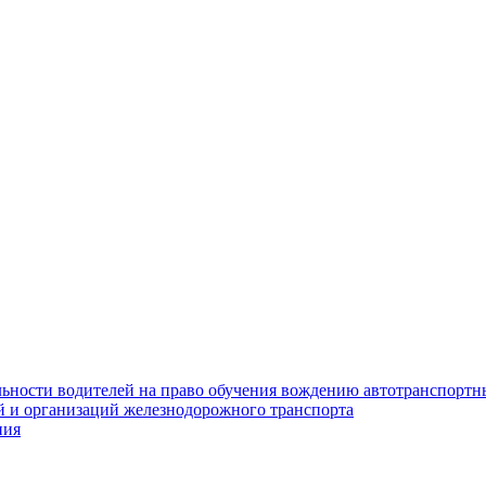
ьности водителей на право обучения вождению автотранспортн
 и организаций железнодорожного транспорта
ния