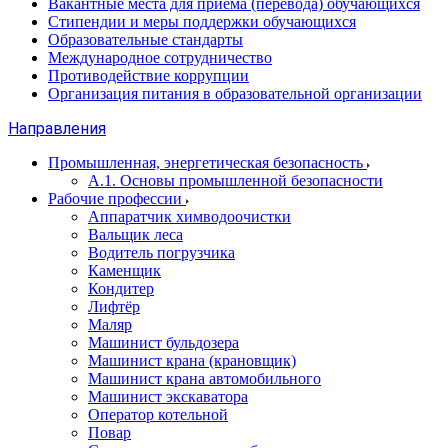
Вакантные места для приема (перевода) обучающихся
Стипендии и меры поддержки обучающихся
Образовательные стандарты
Международное сотрудничество
Противодействие коррупции
Организация питания в образовательной организации
Направления
Промышленная, энергетическая безопасность
А.1. Основы промышленной безопасности
Рабочие профессии
Аппаратчик химводоочистки
Вальщик леса
Водитель погрузчика
Каменщик
Кондитер
Лифтёр
Маляр
Машинист бульдозера
Машинист крана (крановщик)
Машинист крана автомобильного
Машинист экскаватора
Оператор котельной
Повар