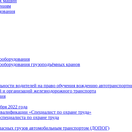
ых машин
ениям
дования
ооборудования
ооборудования грузоподъёмных кранов
ьности водителей на право обучения вождению автотранспортн
 и организаций железнодорожного транспорта
ния
бря 2022 года
квалификации «Специалист по охране труда»
специалиста по охране труда
опасных грузов автомобильным транспортом (ДОПОГ)