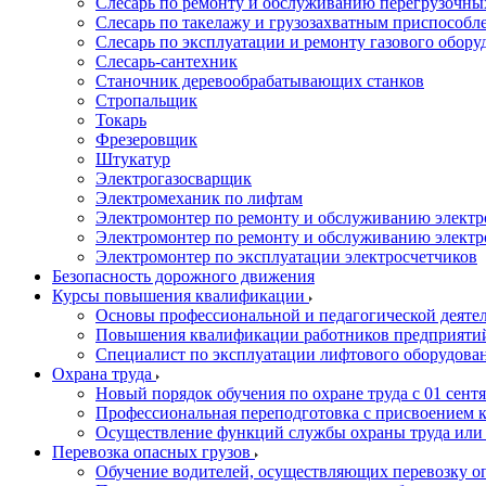
Слесарь по ремонту и обслуживанию перегрузочн
Слесарь по такелажу и грузозахватным приспособл
Слесарь по эксплуатации и ремонту газового обору
Слесарь-сантехник
Станочник деревообрабатывающих станков
Стропальщик
Токарь
Фрезеровщик
Штукатур
Электрогазосварщик
Электромеханик по лифтам
Электромонтер по ремонту и обслуживанию электр
Электромонтер по ремонту и обслуживанию электр
Электромонтер по эксплуатации электросчетчиков
Безопасность дорожного движения
Курсы повышения квалификации
Основы профессиональной и педагогической деятел
Повышения квалификации работников предприятий
Специалист по эксплуатации лифтового оборудова
Охрана труда
Новый порядок обучения по охране труда с 01 сентя
Профессиональная переподготовка с присвоением 
Осуществление функций службы охраны труда или 
Перевозка опасных грузов
Обучение водителей, осуществляющих перевозку 