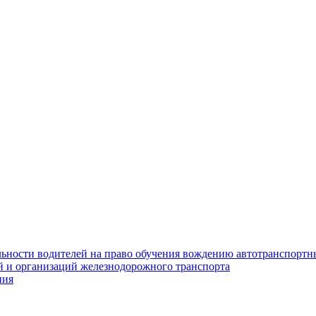
ьности водителей на право обучения вождению автотранспортн
 и организаций железнодорожного транспорта
ния